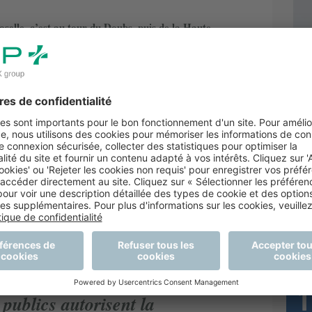
selle, c’est au tour du Doubs, puis de la Haute-
ville avant une généralisation de ce vaccin à ARN
caux. Grâce à des investissements dans la chaîne du
pour en assurer la distribution aux
tarting-blocks
promet le ministère de la Santé. Appelé de ses vœux
largir la cible des personnes éligibles à l’officine.
cipé cette échéance. Ils se sont engagés dans des
ence européenne du médicament (EMA) a déclaré que
 en Moselle ?
grer la chaîne logistique dans les mêmes conditions de
es-répartiteurs n’ont pas attendu d’être sollicités
mettant la conservation de ces vaccins congelés »
,
issements en infrastructures de stockage à -20 °C. Mais
 publics autorisent la