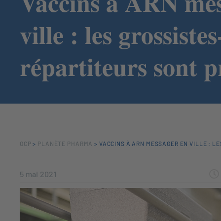
Vaccins à ARN mes
ville : les grossistes
répartiteurs sont p
OCP
>
PLANÈTE PHARMA
>
VACCINS À ARN MESSAGER EN VILLE : L
5 mai 2021