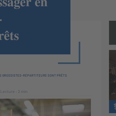
sager en
-
rêts
ES GROSSISTES-RÉPARTITEURS SONT PRÊTS
Lecture :
2
min