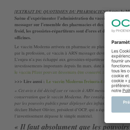
Après la Mo
[E
XTRAIT
DU QUOTIDIEN DU PHARMACIEN]
Saône d’expérimenter l’administration du vaccin Moderna en 
messager sur l’ensemble des pharmacies et des cabinets médi
froid, les grossistes-répartiteurs sont d’ores et déjà dans les
s
officines.
Le vaccin Moderna arrivera en pharmacie au plus tard en juin, 
par la profession, ce vaccin à ARN messager devrait permettre d’é
L’enjeu n’a pas échappé aux grossistes-répartiteurs qui ont anti
investissements importants depuis fin mars, date à laquelle
l’Ag
le vaccin Pfizer pouvait désormais être conservé à -20 °C.
>>> Lire aussi :
Le vaccin Moderna freinera-t-il la Covid-19
« Cet avis a été décisif car ce vaccin à ARN messager peut inté
conservation que le vaccin Moderna. Par conséquent, les grossist
par les pouvoirs publics pour déployer des infrastructures per
déclare Hubert Olivier, président d’OCP, qui a équipé ses établ
l’investissement dépasse le simple matériel.
« Il faut absolument que les pouvoirs