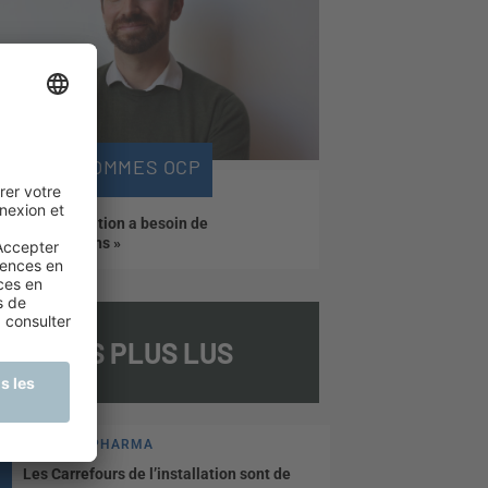
NOUS SOMMES OCP
« La répartition a besoin de
pharmaciens »
LES PLUS LUS
PLANÈTE PHARMA
Les Carrefours de l’installation sont de