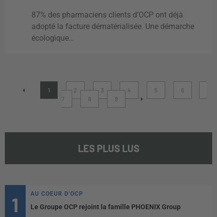
87% des pharmaciens clients d’OCP ont déjà
adopté la facture dématérialisée. Une démarche
écologique…
1
2
3
4
5
6
7
8
9
LES PLUS LUS
AU COEUR D'OCP
Le Groupe OCP rejoint la famille PHOENIX Group