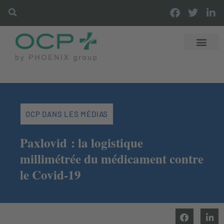
DÉCOUVRIR OCP
DISTRIBUTI
OFFRES & SER
LES ACTUS OCP
OCP DANS LES MÉDIAS
Paxlovid : la logistique
millimétrée du médicament contre
le Covid-19