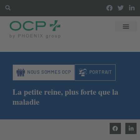
DÉCOUVRIR OCP
DISTRIBUTI
OFFRES & SER
LES ACTUS OCP
NOUS SOMMES OCP
PORTRAIT
La petite reine, plus forte que la
maladie