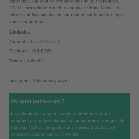
randonnée, qui réunit d’ordinaire près de 200 personnes.
D’ici là, ses adhérents ne baissent pas les bras. Mieux, ils
retroussent les manches de leur maillot, sur lequel un logo
vous sera familier…
Contacts :
Par mail :
ILEO58@free.fr
Facebook : @ILEO58
Twitter : @ileo58
Instagram : @teamileosportzen
De quoi parle-t-on ?
La maladie de Crohn et la rectocolite-hémorragique
comptent parmi les maladies inflammatoires chroniques de
l’intestin (MICI), auxquelles une journée mondiale est
consacrée chaque année, le 19 mai.