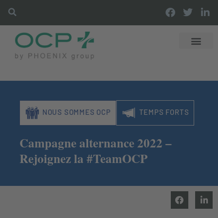
DÉCOUVRIR OCP
DISTRIBUTI
OFFRES & SER
LES ACTUS OCP
NOUS SOMMES OCP
TEMPS FORTS
Campagne alternance 2022 –
Rejoignez la #TeamOCP