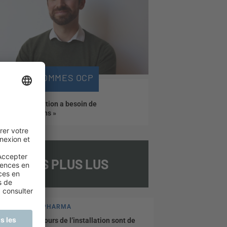
NOUS SOMMES OCP
« La répartition a besoin de
pharmaciens »
LES PLUS LUS
PLANÈTE PHARMA
Les Carrefours de l’installation sont de