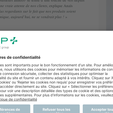
ne vraie attente de nos clients
, explique Anaïs
lus regardants sur le fait que nos produits soient
nique, aujourd’hui, ne se vendrait plus !
»
r de 45% de matières recyclées, nous proposons une
 la pulpe de bois). N’y voyez pas la simple envie de
qui y font très attention, d’autant que les pharmaciens
 produits correspondent à leurs valeurs
», insiste Anaïs
é »
la part de marché est autour
os clients OCP, puisque
un an autour du catalogue pour renouveler notre offre
clients.
P se fournit auprès d’une dizaine de fabricants), la
sabilité, même si certains produits sont difficilement
ice du Marketing des Service & de l’Equipement