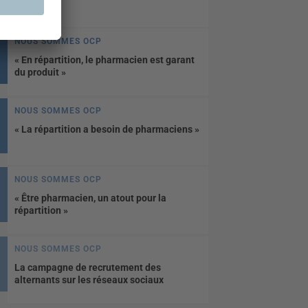
retour !
NOUS SOMMES OCP
« En répartition, le pharmacien est garant
du produit »
NOUS SOMMES OCP
« La répartition a besoin de pharmaciens »
NOUS SOMMES OCP
« Être pharmacien, un atout pour la
répartition »
NOUS SOMMES OCP
La campagne de recrutement des
alternants sur les réseaux sociaux