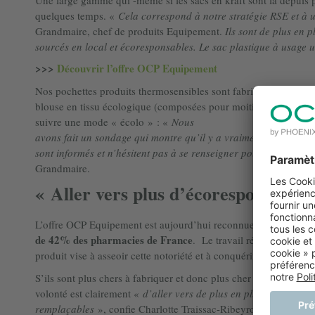
quelques temps. «
Cela correspond à notre stratégie RSE et à u
Grandmaire, chef de produits Equipement.
Ils sont de plus en p
sourcés en local et écoresponsables. Le sac plastique à usage u
>>>
Découvrir l’offre OCP Equipement
Nos pochettes produits thermosensibles sont fabriquées à parti
blouse en tissu écologique (composées pour moitié de tencel, de
suivre une mode « écolo » : «
Nous
avons fait un sondage qui montre qu’il y a vraiment des clients 
sont informés et n’hésitent pas à se renseigner pour voir si les
Grandmaire.
« Aller vers plus d’écoresponsabilit
L’offre OCP Equipement est aujourd’hui reconnue au-delà de n
de 42% des pharmacies de France
. Le travail réalisé depuis 
produit vise à asseoir cette notoriété et à conquérir de nouveaux 
S’ils sont plus chers à fabriquer et donc plus cher à l’achat (OC
volonté est clairement «
d’aller vers de plus en plus d’écorespon
remplaçables
», confie Charlotte Traissac-Ribeyrolles, Directr