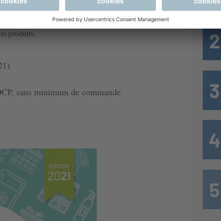
oi risque, dans les prochains temps, de contraindre les
rs produits.
21)
ses OCP, sans minimum de commande