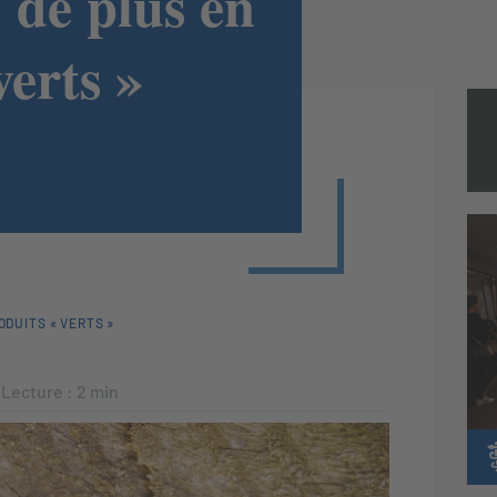
de plus en
verts »
ODUITS « VERTS »
Lecture :
2
min