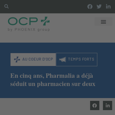
DÉCOUVRIR OCP
DISTRIBUTI
OFFRES & SER
LES ACTUS OCP
AU COEUR D'OCP
TEMPS FORTS
En cinq ans, Pharmalia a déjà
séduit un pharmacien sur deux