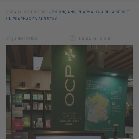
OCP
>
AU COEUR D'OCP
>
EN CINQ ANS, PHARMALIA A DÉJÀ SÉDUIT
UN PHARMACIEN SUR DEUX
21 juillet 2022
Lecture :
2
min