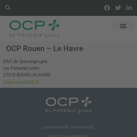
DÉCOUVRIR OCP
DISTRIBUTI
OFFRES & SER
LES ACTUS OCP
OCP Rouen – Le Havre
ZAC de Quicangrogne
rue Fernand Lefée
27310 BOURG ACHARD
rouen-sec@ocp.fr
CANDIDATURE SPONTANÉE
PETITES ANNONCES